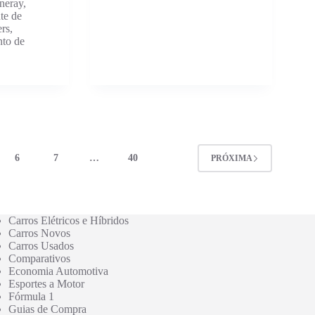
neray,
te de
rs,
nto de
6
7
…
40
PRÓXIMA
Carros Elétricos e Híbridos
Carros Novos
Carros Usados
Comparativos
Economia Automotiva
Esportes a Motor
Fórmula 1
Guias de Compra