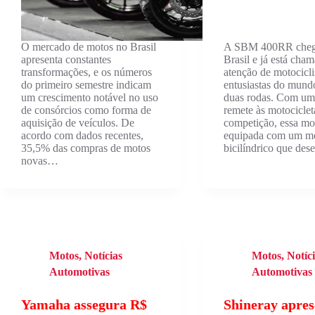
O mercado de motos no Brasil
A SBM 400RR cheg
apresenta constantes
Brasil e já está cha
transformações, e os números
atenção de motocicli
do primeiro semestre indicam
entusiastas do mund
um crescimento notável no uso
duas rodas. Com um 
de consórcios como forma de
remete às motociclet
aquisição de veículos. De
competição, essa mo
acordo com dados recentes,
equipada com um m
35,5% das compras de motos
bicilíndrico que de
novas…
Motos
,
Notícias
Motos
,
Notíc
Automotivas
Automotivas
Yamaha assegura R$
Shineray apres