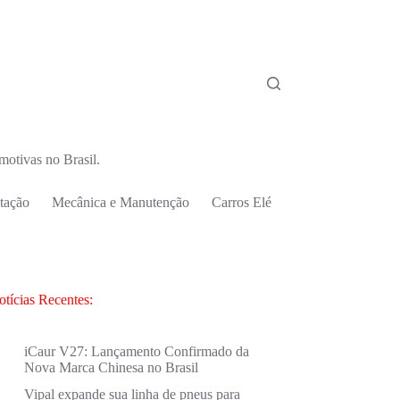
motivas no Brasil.
tação
Mecânica e Manutenção
Carros Elétricos e Híbridos
M
otícias Recentes:
iCaur V27: Lançamento Confirmado da
Nova Marca Chinesa no Brasil
Vipal expande sua linha de pneus para