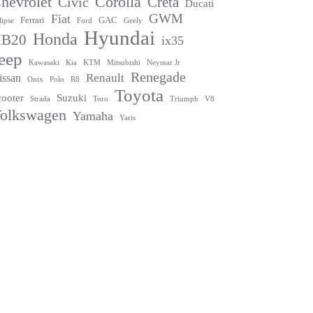
hevrolet
Corolla
Creta
Civic
Ducati
GWM
Fiat
Ferrari
GAC
lipse
Ford
Geely
Hyundai
Honda
B20
ix35
eep
Kawasaki
Kia
KTM
Mitsubishi
Neymar Jr
Renegade
Renault
issan
Onix
Polo
R8
Toyota
cooter
Suzuki
Strada
Toro
Triumph
V8
olkswagen
Yamaha
Yaris