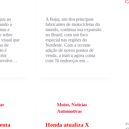
Ca
ou ao
A Bajaj, um dos principais
mando a
fabricantes de motocicletas do
stas e
mundo, continua sua expansão
o sobre
no Brasil, com um foco
visual que
especial nas regiões do
as de
Nordeste. Com a recente
to é
adição de novos pontos de
otor
venda, a marca agora conta
senvolve…
com 76 endereços em…
ias
Motos
,
Notícias
Automotivas
enta
Honda atualiza X
45