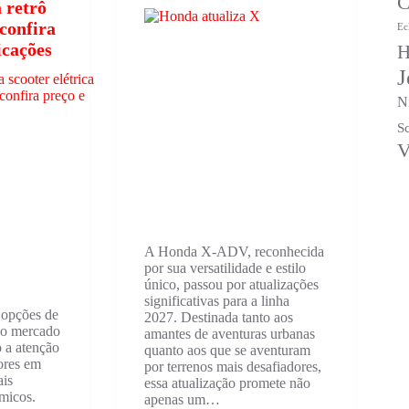
C
a retrô
 confira
Ec
icações
H
J
N
S
V
A Honda X-ADV, reconhecida
por sua versatilidade e estilo
único, passou por atualizações
significativas para a linha
 opções de
2027. Destinada tanto aos
 ao mercado
amantes de aventuras urbanas
o a atenção
quanto aos que se aventuram
ores em
por terrenos mais desafiadores,
ais
essa atualização promete não
ômicos.
apenas um…