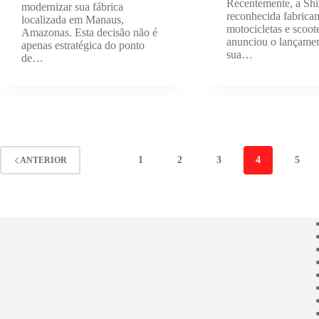
Recentemente, a Shi
modernizar sua fábrica
reconhecida fabrican
localizada em Manaus,
motocicletas e scoote
Amazonas. Esta decisão não é
anunciou o lançame
apenas estratégica do ponto
sua…
de…
1
2
3
4
5
ANTERIOR