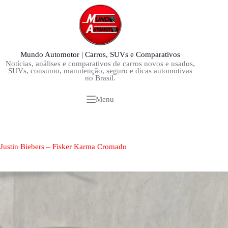
Pular
para
o
conteúdo
Mundo Automotor | Carros, SUVs e Comparativos
Notícias, análises e comparativos de carros novos e usados,
SUVs, consumo, manutenção, seguro e dicas automotivas
no Brasil.
Menu
Justin Biebers – Fisker Karma Cromado