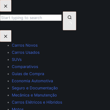
Pular
para
o
conteúdo
Sem
resultados
Carros Novos
Carros Usados
SUVs
Comparativos
Guias de Compra
Economia Automotiva
Seguro e Documentação
Mecânica e Manutenção
Carros Elétricos e Híbridos
Motos