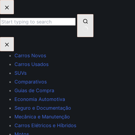
Pular
para
o
conteúdo
Sem
resultados
Carros Novos
Carros Usados
SUVs
Comparativos
Guias de Compra
Economia Automotiva
Seguro e Documentação
Mecânica e Manutenção
Carros Elétricos e Híbridos
Motos