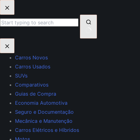
Pular
para
o
conteúdo
Sem
resultados
Carros Novos
Carros Usados
SUVs
Comparativos
Guias de Compra
Economia Automotiva
Seguro e Documentação
Mecânica e Manutenção
Carros Elétricos e Híbridos
Motos