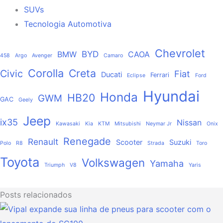
SUVs
Tecnologia Automotiva
Chevrolet
BYD
BMW
CAOA
458
Argo
Avenger
Camaro
Corolla
Creta
Civic
Fiat
Ducati
Ferrari
Eclipse
Ford
Hyundai
Honda
HB20
GWM
GAC
Geely
Jeep
ix35
Nissan
Kawasaki
Kia
KTM
Mitsubishi
Neymar Jr
Onix
Renegade
Renault
Scooter
Suzuki
Polo
R8
Strada
Toro
Toyota
Volkswagen
Yamaha
Triumph
V8
Yaris
Posts relacionados