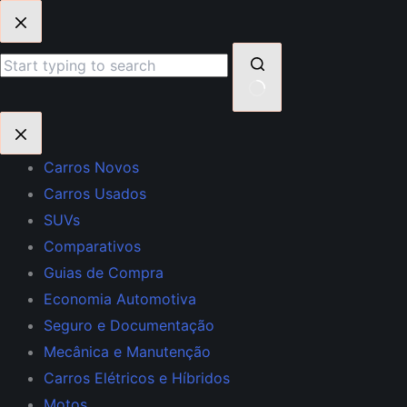
Pular
para
o
conteúdo
Sem
resultados
Carros Novos
Carros Usados
SUVs
Comparativos
Guias de Compra
Economia Automotiva
Seguro e Documentação
Mecânica e Manutenção
Carros Elétricos e Híbridos
Motos