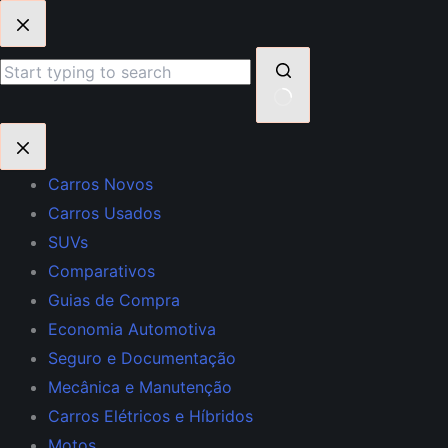
Pular
para
o
conteúdo
Sem
resultados
Carros Novos
Carros Usados
SUVs
Comparativos
Guias de Compra
Economia Automotiva
Seguro e Documentação
Mecânica e Manutenção
Carros Elétricos e Híbridos
Motos