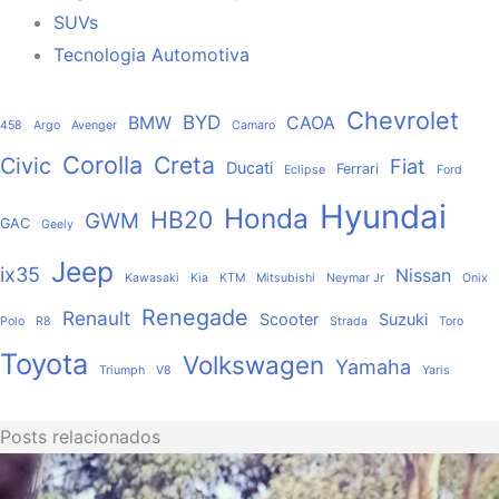
SUVs
Tecnologia Automotiva
Chevrolet
BYD
BMW
CAOA
458
Argo
Avenger
Camaro
Corolla
Creta
Civic
Fiat
Ducati
Ferrari
Eclipse
Ford
Hyundai
Honda
HB20
GWM
GAC
Geely
Jeep
ix35
Nissan
Kawasaki
Kia
KTM
Mitsubishi
Neymar Jr
Onix
Renegade
Renault
Scooter
Suzuki
Polo
R8
Strada
Toro
Toyota
Volkswagen
Yamaha
Triumph
V8
Yaris
Posts relacionados