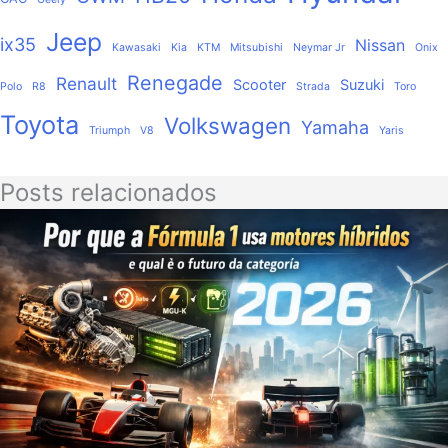
Jeep
ix35
Nissan
Kawasaki
Kia
KTM
Mitsubishi
Neymar Jr
Onix
Renegade
Renault
Scooter
Suzuki
Polo
R8
Strada
Toro
Toyota
Volkswagen
Yamaha
Triumph
V8
Yaris
Posts relacionados