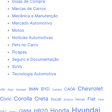
Guias de Compra
Marcas de Carros
Mecânica e Manutenção
Mercado Automotivo
Motos
Notícias Automotivas
Pets no Carro
Picapes
Seguro e Documentação
SUVs
Tecnologia Automotiva
Chevrolet
BYD
BMW
CAOA
458
Argo
Avenger
Camaro
Corolla
Creta
Civic
Fiat
Ducati
Ferrari
Eclipse
Ford
Hyundai
Honda
HB20
GWM
GAC
Geely