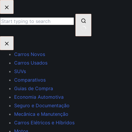
Pular
para
o
conteúdo
Sem
resultados
Carros Novos
Carros Usados
SUVs
Comparativos
Guias de Compra
Economia Automotiva
Seguro e Documentação
Mecânica e Manutenção
Carros Elétricos e Híbridos
Motos