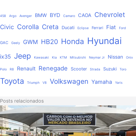
Chevrolet
BYD
BMW
CAOA
458
Argo
Avenger
Camaro
Corolla
Creta
Civic
Fiat
Ducati
Ferrari
Eclipse
Ford
Hyundai
Honda
HB20
GWM
GAC
Geely
Jeep
ix35
Nissan
Kawasaki
Kia
KTM
Mitsubishi
Neymar Jr
Onix
Renegade
Renault
Scooter
Suzuki
Polo
R8
Strada
Toro
Toyota
Volkswagen
Yamaha
Triumph
V8
Yaris
Posts relacionados