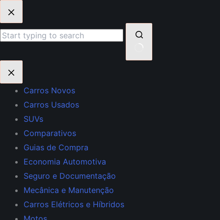
Pular
para
o
conteúdo
Sem
resultados
Carros Novos
Carros Usados
SUVs
Comparativos
Guias de Compra
Economia Automotiva
Seguro e Documentação
Mecânica e Manutenção
Carros Elétricos e Híbridos
Motos