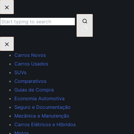
Pular
para
o
conteúdo
Sem
resultados
Carros Novos
Carros Usados
SUVs
Comparativos
Guias de Compra
Economia Automotiva
Seguro e Documentação
Mecânica e Manutenção
Carros Elétricos e Híbridos
Motos