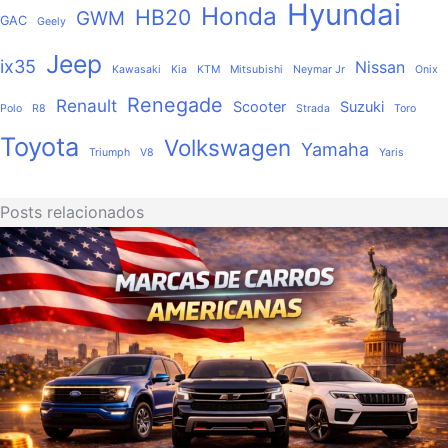
Hyundai
Honda
HB20
GWM
GAC
Geely
Jeep
ix35
Nissan
Kawasaki
Kia
KTM
Mitsubishi
Neymar Jr
Onix
Renegade
Renault
Scooter
Suzuki
Polo
R8
Strada
Toro
Toyota
Volkswagen
Yamaha
Triumph
V8
Yaris
Posts relacionados