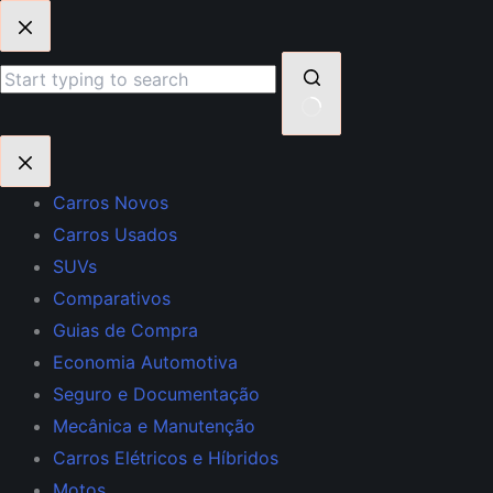
Pular
para
o
conteúdo
Sem
resultados
Carros Novos
Carros Usados
SUVs
Comparativos
Guias de Compra
Economia Automotiva
Seguro e Documentação
Mecânica e Manutenção
Carros Elétricos e Híbridos
Motos