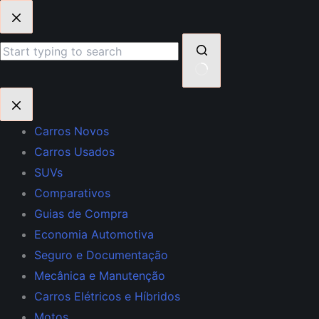
Pular
para
o
conteúdo
Sem
resultados
Carros Novos
Carros Usados
SUVs
Comparativos
Guias de Compra
Economia Automotiva
Seguro e Documentação
Mecânica e Manutenção
Carros Elétricos e Híbridos
Motos