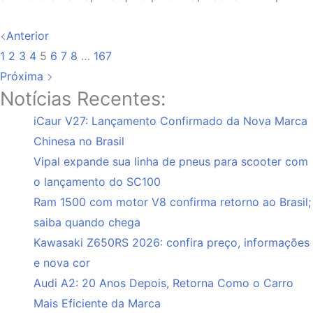
Anterior
1
2
3
4
5
6
7
8
…
167
Próxima
Notícias Recentes:
iCaur V27: Lançamento Confirmado da Nova Marca
Chinesa no Brasil
Vipal expande sua linha de pneus para scooter com
o lançamento do SC100
Ram 1500 com motor V8 confirma retorno ao Brasil;
saiba quando chega
Kawasaki Z650RS 2026: confira preço, informações
e nova cor
Audi A2: 20 Anos Depois, Retorna Como o Carro
Mais Eficiente da Marca