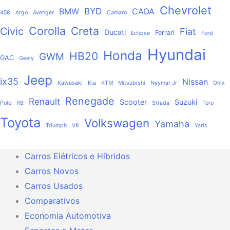
Chevrolet
BYD
BMW
CAOA
458
Argo
Avenger
Camaro
Corolla
Creta
Civic
Fiat
Ducati
Ferrari
Eclipse
Ford
Hyundai
Honda
HB20
GWM
GAC
Geely
Jeep
ix35
Nissan
Kawasaki
Kia
KTM
Mitsubishi
Neymar Jr
Onix
Renegade
Renault
Scooter
Suzuki
Polo
R8
Strada
Toro
Toyota
Volkswagen
Yamaha
Triumph
V8
Yaris
Carros Elétricos e Híbridos
Carros Novos
Carros Usados
Comparativos
Economia Automotiva