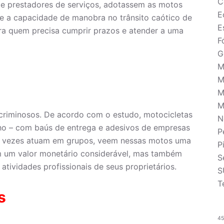
C
 e prestadores de serviços, adotassem as motos
E
 e a capacidade de manobra no trânsito caótico de
E
ra quem precisa cumprir prazos e atender a uma
F
G
M
M
M
M
 criminosos. De acordo com o estudo, motocicletas
N
lho – com baús de entrega e adesivos de empresas
P
tas vezes atuam em grupos, veem nessas motos uma
P
m um valor monetário considerável, mas também
S
tividades profissionais de seus proprietários.
S
T
s
4