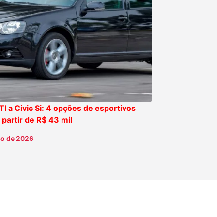
TI a Civic Si: 4 opções de esportivos
 partir de R$ 43 mil
to de 2026