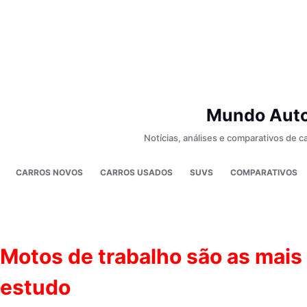
Pular
para
o
conteúdo
Mundo Auto
Notícias, análises e comparativos de 
CARROS NOVOS
CARROS USADOS
SUVS
COMPARATIVOS
Motos de trabalho são as mais
estudo