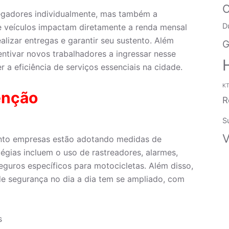
C
egadores individualmente, mas também a
D
e veículos impactam diretamente a renda mensal
lizar entregas e garantir seu sustento. Além
ntivar novos trabalhadores a ingressar nesse
 eficiência de serviços essenciais na cidade.
K
enção
R
S
V
uanto empresas estão adotando medidas de
égias incluem o uso de rastreadores, alarmes,
guros específicos para motocicletas. Além disso,
de segurança no dia a dia tem se ampliado, com
s