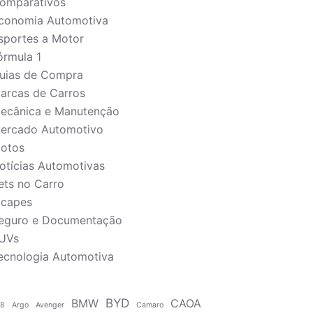
omparativos
conomia Automotiva
sportes a Motor
órmula 1
uias de Compra
arcas de Carros
ecânica e Manutenção
ercado Automotivo
otos
otícias Automotivas
ets no Carro
icapes
eguro e Documentação
UVs
ecnologia Automotiva
BYD
BMW
CAOA
58
Argo
Avenger
Camaro