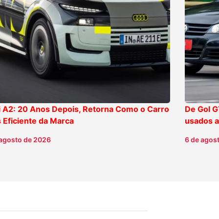
 A2: 20 Anos Depois, Retorna Como o Carro
De Gol G
 Eficiente da Marca
usados a
 agosto de 2026
6 de agos