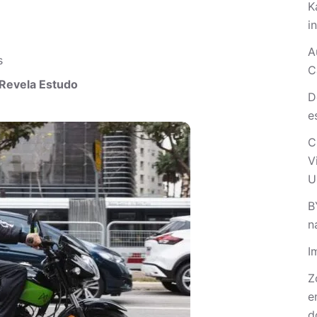
K
i
A
s
C
 Revela Estudo
D
e
C
V
U
B
n
I
Z
e
d