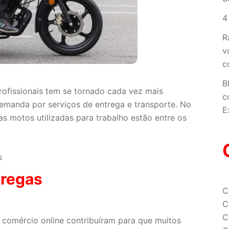
4
R
v
c
B
rofissionais tem se tornado cada vez mais
c
emanda por serviços de entrega e transporte. No
E
s motos utilizadas para trabalho estão entre os
s
tregas
C
C
C
 comércio online contribuíram para que muitos