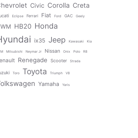
hevrolet
Corolla
Creta
Civic
Fiat
ucati
Ferrari
GAC
Eclipse
Ford
Geely
Honda
HB20
GWM
Hyundai
Jeep
ix35
Kawasaki
Kia
Nissan
TM
Mitsubishi
Neymar Jr
Onix
Polo
R8
Renegade
enault
Scooter
Strada
Toyota
uzuki
Toro
Triumph
V8
olkswagen
Yamaha
Yaris