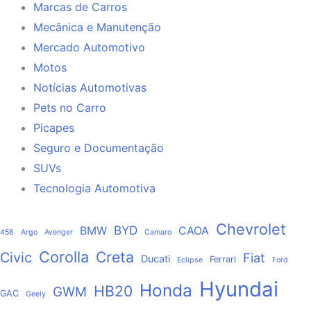
Marcas de Carros
Mecânica e Manutenção
Mercado Automotivo
Motos
Notícias Automotivas
Pets no Carro
Picapes
Seguro e Documentação
SUVs
Tecnologia Automotiva
Chevrolet
BYD
BMW
CAOA
458
Argo
Avenger
Camaro
Corolla
Creta
Civic
Fiat
Ducati
Ferrari
Eclipse
Ford
Hyundai
Honda
HB20
GWM
GAC
Geely