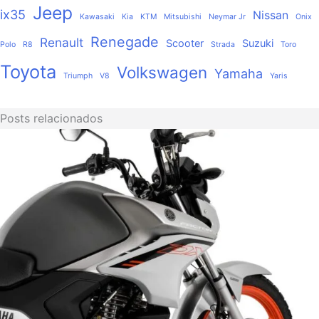
Jeep
ix35
Nissan
Kawasaki
Kia
KTM
Mitsubishi
Neymar Jr
Onix
Renegade
Renault
Scooter
Suzuki
Polo
R8
Strada
Toro
Toyota
Volkswagen
Yamaha
Triumph
V8
Yaris
Posts relacionados