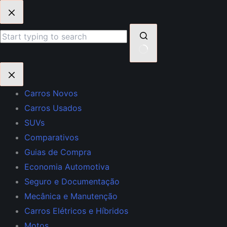
Pular
para
o
conteúdo
Sem
resultados
Carros Novos
Carros Usados
SUVs
Comparativos
Guias de Compra
Economia Automotiva
Seguro e Documentação
Mecânica e Manutenção
Carros Elétricos e Híbridos
Motos