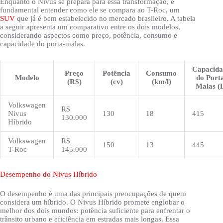
Enquanto o Nivus se prepara para essa transformação, é
fundamental entender como ele se compara ao T-Roc, um
SUV
que já é bem estabelecido no mercado brasileiro. A tabela
a seguir apresenta um comparativo entre os dois modelos,
considerando aspectos como preço, potência, consumo e
capacidade do porta-malas.
Capacida
Preço
Potência
Consumo
Modelo
do Port
(R$)
(cv)
(km/l)
Malas (
Volkswagen
R$
Nivus
130
18
415
130.000
Híbrido
Volkswagen
R$
150
13
445
T-Roc
145.000
Desempenho do Nivus Híbrido
O desempenho é uma das principais preocupações de quem
considera um híbrido. O Nivus Híbrido promete englobar o
melhor dos dois mundos: potência suficiente para enfrentar o
trânsito urbano e eficiência em estradas mais longas. Essa