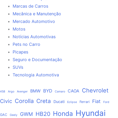
Marcas de Carros
Mecânica e Manutenção
Mercado Automotivo
Motos
Notícias Automotivas
Pets no Carro
Picapes
Seguro e Documentação
SUVs
Tecnologia Automotiva
Chevrolet
BYD
BMW
CAOA
458
Argo
Avenger
Camaro
Corolla
Creta
Civic
Fiat
Ducati
Ferrari
Eclipse
Ford
Hyundai
Honda
HB20
GWM
GAC
Geely