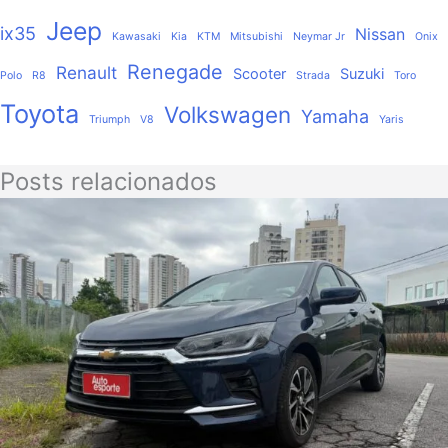
Jeep
ix35
Nissan
Kawasaki
Kia
KTM
Mitsubishi
Neymar Jr
Onix
Renegade
Renault
Scooter
Suzuki
Polo
R8
Strada
Toro
Toyota
Volkswagen
Yamaha
Triumph
V8
Yaris
Posts relacionados