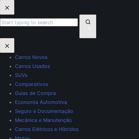
Pular
para
o
conteúdo
Sem
resultados
Carros Novos
Carros Usados
SUVs
Comparativos
Guias de Compra
Economia Automotiva
Seguro e Documentação
Mecânica e Manutenção
Carros Elétricos e Híbridos
Motos