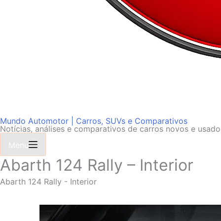
Mundo Automotor | Carros, SUVs e Comparativos
Notícias, análises e comparativos de carros novos e usad
Menu
Abarth 124 Rally – Interior
Abarth 124 Rally - Interior