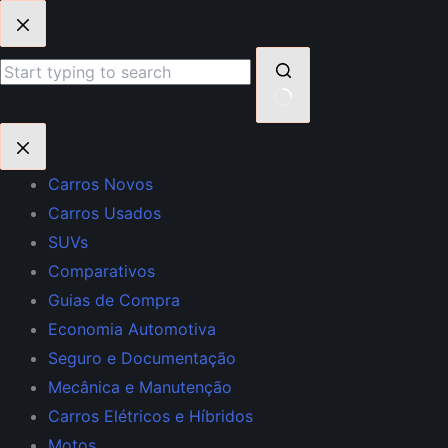
Pular
para
o
conteúdo
Sem
resultados
Carros Novos
Carros Usados
SUVs
Comparativos
Guias de Compra
Economia Automotiva
Seguro e Documentação
Mecânica e Manutenção
Carros Elétricos e Híbridos
Motos