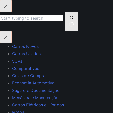
Pular
para
o
conteúdo
Sem
resultados
Carros Novos
Carros Usados
SUVs
Comparativos
Guias de Compra
Economia Automotiva
Seguro e Documentação
Mecânica e Manutenção
Carros Elétricos e Híbridos
Motos