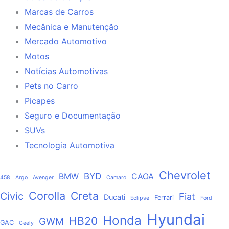
Marcas de Carros
Mecânica e Manutenção
Mercado Automotivo
Motos
Notícias Automotivas
Pets no Carro
Picapes
Seguro e Documentação
SUVs
Tecnologia Automotiva
Chevrolet
BYD
BMW
CAOA
458
Argo
Avenger
Camaro
Corolla
Creta
Civic
Fiat
Ducati
Ferrari
Eclipse
Ford
Hyundai
Honda
HB20
GWM
GAC
Geely