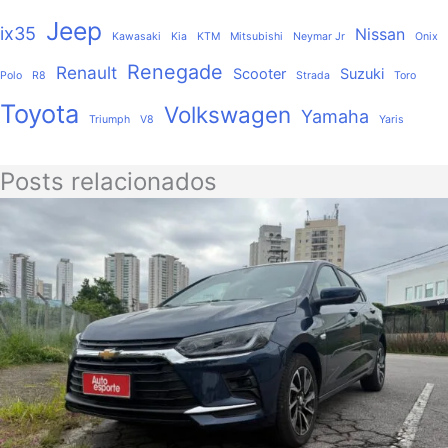
Jeep
ix35
Nissan
Kawasaki
Kia
KTM
Mitsubishi
Neymar Jr
Onix
Renegade
Renault
Scooter
Suzuki
Polo
R8
Strada
Toro
Toyota
Volkswagen
Yamaha
Triumph
V8
Yaris
Posts relacionados