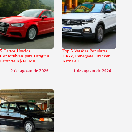
5 Carros Usados
Top 5 Versões Populares:
Confortáveis para Dirigir a
HR-V, Renegade, Tracker,
Partir de R$ 60 Mil
Kicks e T
2 de agosto de 2026
1 de agosto de 2026